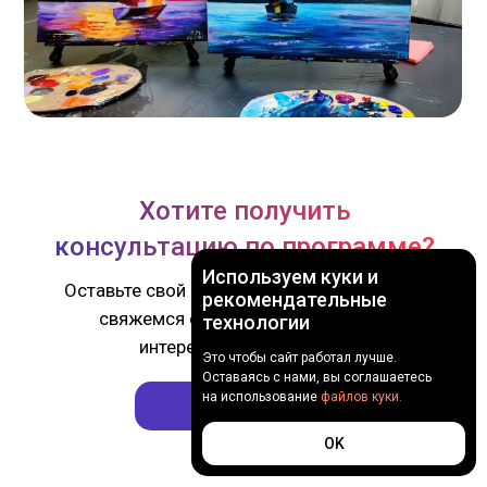
Удобный вид связи
Я принимаю
пользовательское
соглашение
Хотите получить
Я согласен получать рекламно-
информационную рассылку
консультацию по программе?
Используем куки и
Отправить
Оставьте свой номер телефона, менеджер
рекомендательные
свяжемся с вами и ответит на все
технологии
интересующие вопросы.
Это чтобы сайт работал лучше.
Оставаясь с нами, вы соглашаетесь
на использование
файлов куки.
Записаться
OK