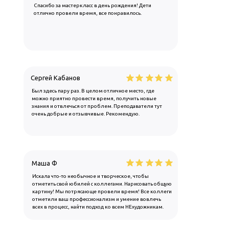
Спасибо за мастеркласс в день рождения! Дети
отлично провели время, все понравилось.
Сергей Кабанов
Был здесь пару раз. В целом отличное место, где
можно приятно провести время, получить новые
знания и отвлечься от проблем. Преподаватели тут
очень добрые и отзывчивые. Рекомендую.
Маша Ф
Искала что-то необычное и творческое, чтобы
отметить свой юбилей с коллегами. Нарисовать общую
картину! Мы потрясающе провели время! Все коллеги
отметили ваш профессионализм и умение вовлечь
всех в процесс, найти подход ко всем НЕхудожникам.