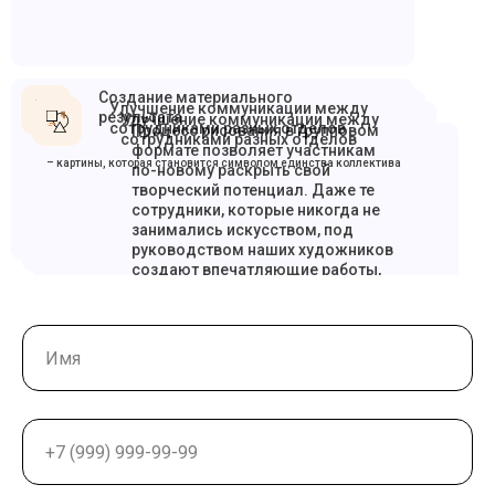
Создание материального
Улучшение коммуникации между
результата
Улучшение коммуникации между
сотрудниками разных отделов
Процесс рисования в групповом
сотрудниками разных отделов
формате позволяет участникам
– картины, которая становится символом единства коллектива
по-новому раскрыть свой
творческий потенциал. Даже те
сотрудники, которые никогда не
занимались искусством, под
руководством наших художников
создают впечатляющие работы,
что значительно повышает их
уверенность в себе. Вы видите
работу своих сотрудников с
другой стороны