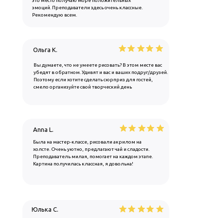
это место получаю море положительных
эмоций. Преподаватели здесь очень классные.
Рекомендую всем.
Ольга К.
Вы думаете, что не умеете рисовать? В этом месте вас
убедят в обратном. Удивят и вас и ваших подруг/друзей.
Поэтому если хотите сделать сюрприз для гостей,
смело организуйте свой творческий день
Anna L.
Была на мастер-классе, рисовали акрилом на
холсте. Очень уютно, предлагают чай и сладости.
Преподаватель милая, помогает на каждом этапе.
Картина получилась классная, я довольна!
Юлька С.