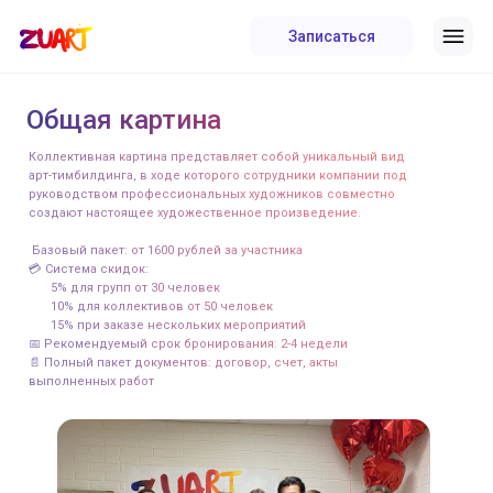
Записаться
Студия рисования
Москва
Цветной бульвар
Москва
Маяковская
СПБ
Технологический институт
+7 (495) 128-07-89
Общая картина
Студия рисования
+7 (812) 243-17-89
Москва
Цветной бульвар
Оставьте заявку и мы
Москва
Время работы: с 10:00 до 22:00
Маяковская
Коллективная картина представляет собой уникальный вид
СПБ
Технологический институт
свяжемся с вами для
арт-тимбилдинга, в ходе которого сотрудники компании под
+7 (495) 128-07-89
+7 (812) 243-17-89
руководством профессиональных художников совместно
уточнения деталей
создают настоящее художественное произведение.
Время работы: с 10:00 до 22:00
Выберите город
Базовый пакет: от 1600 рублей за участника
💳 Система скидок:
5% для групп от 30 человек
Москва
10% для коллективов от 50 человек
15% при заказе нескольких мероприятий
Санкт-Петербург
📅 Рекомендуемый срок бронирования: 2-4 недели
+7
📄 Полный пакет документов: договор, счет, акты
выполненных работ
В каком городе хотите провести
занятие