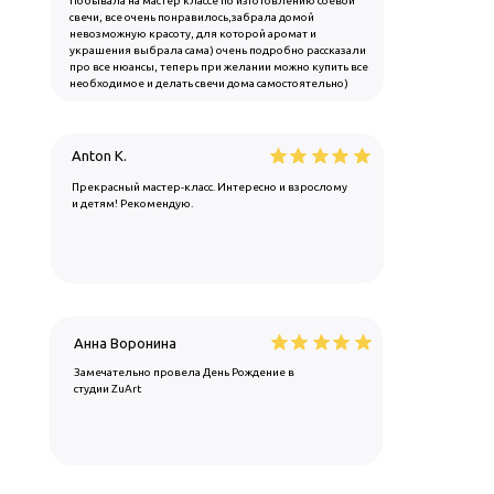
Побывала на мастер классе по изготовлению соевой
свечи, все очень понравилось,забрала домой
невозможную красоту, для которой аромат и
украшения выбрала сама) очень подробно рассказали
про все нюансы, теперь при желании можно купить все
необходимое и делать свечи дома самостоятельно)
Anton K.
Прекрасный мастер-класс. Интересно и взрослому
и детям! Рекомендую.
Анна Воронина
Замечательно провела День Рождение в
студии ZuArt